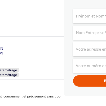
s
SN
SN
aramétrage
aramétrage
t, couramment et précisément sans trop