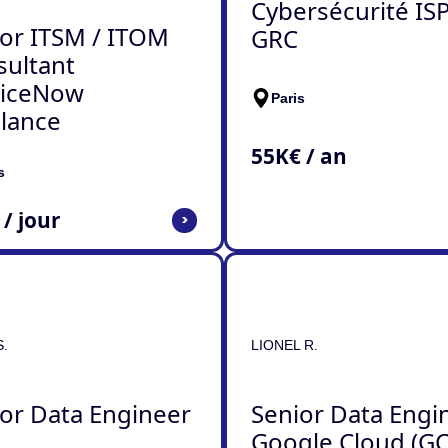
Cybersécurité ISP
or ITSM / ITOM
GRC
sultant
viceNow
Paris
lance
55
K€ / an
s
 / jour
>
.
LIONEL R.
or Data Engineer
Senior Data Engi
Google Cloud (GC