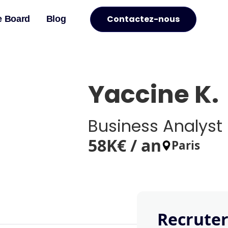
Contactez-nous
e Board
Blog
Yaccine K.
Business Analyst 
58
K€ / an
Paris
Recruter