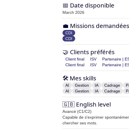
📅 Date disponible
March 2026
💼 Missions demandée
CDI
CDI
🤝 Clients préférés
Client final
ISV
Partenaire | E
Client final
ISV
Partenaire | E
🛠️ Mes skills
AI
Gestion
IA
Cadrage
P
AI
Gestion
IA
Cadrage
P
🇬🇧 English level
Avancé (C1/C2)
Capable de s'exprimer spontanémen
chercher ses mots.