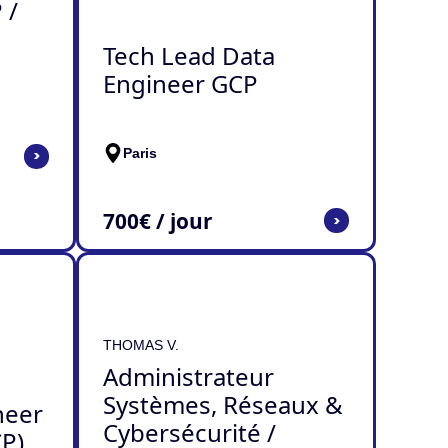
 /
Tech Lead Data
Engineer GCP
Paris
>
700
€ / jour
>
THOMAS V.
Administrateur
Systèmes, Réseaux &
neer
Cybersécurité /
P)