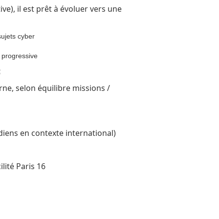
ive), il est prêt à évoluer vers une
sujets cyber
 progressive
:
rne, selon équilibre missions /
iens en contexte international)
lité Paris 16