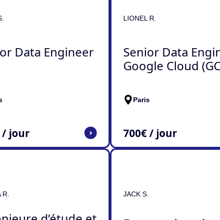
.
LIONEL R.
or Data Engineer
Senior Data Engi
Google Cloud (GC
s
Paris
 / jour
700
€ / jour
>
 R.
JACK S.
nieure d’étude et