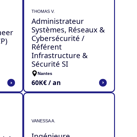
THOMAS V.
Administrateur
Systèmes, Réseaux &
neer
Cybersécurité /
P)
Référent
Infrastructure &
Sécurité SI
Nantes
60
K€ / an
>
>
VANESSA A.
Ingénieure