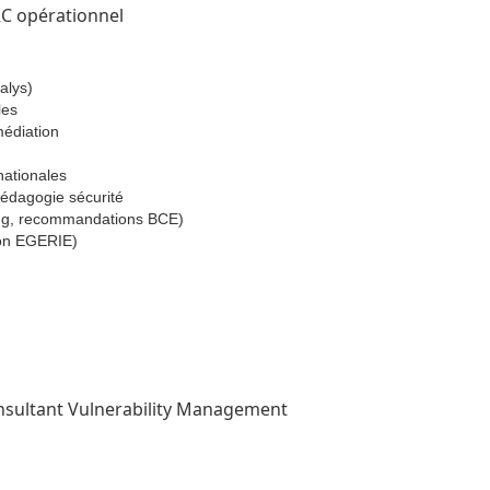
RC opérationnel
alys)
les
médiation
nationales
dagogie sécurité
ing, recommandations BCE)
tion EGERIE)
onsultant Vulnerability Management