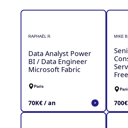
RAPHAËL R.
MIKE B
Seni
Data Analyst Power
Con
BI / Data Engineer
Ser
Microsoft Fabric
Free
Paris
Pari
70
K€ / an
700
€
>