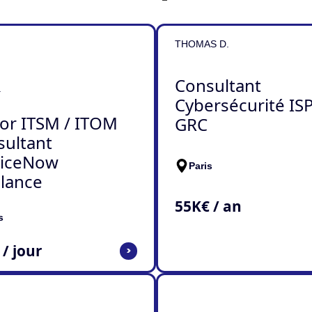
THOMAS D.
Consultant
.
Cybersécurité ISP
or ITSM / ITOM
GRC
sultant
viceNow
Paris
lance
55
K€ / an
s
 / jour
>