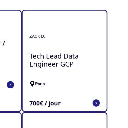
ZACK D.
 /
Tech Lead Data
Engineer GCP
Paris
>
700
€ / jour
>