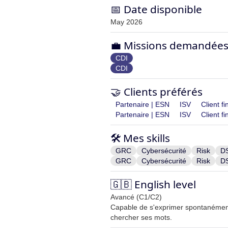
📅 Date disponible
May 2026
💼 Missions demandée
CDI
CDI
🤝 Clients préférés
Partenaire | ESN
ISV
Client fi
Partenaire | ESN
ISV
Client fi
🛠️ Mes skills
GRC
Cybersécurité
Risk
D
GRC
Cybersécurité
Risk
D
🇬🇧 English level
Avancé (C1/C2)
Capable de s'exprimer spontanémen
chercher ses mots.