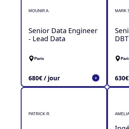
MOUNIR A.
MARK S
Senior Data Engineer
Seni
- Lead Data
DBT
Paris
Pari
680
€ / jour
630
€
>
PATRICK R.
AMELIA
Ingé