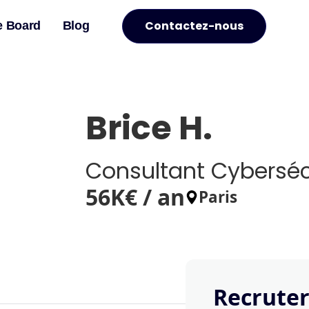
Contactez-nous
e Board
Blog
Brice H.
Consultant Cyberséc
56
K€ / an
Paris
Recruter