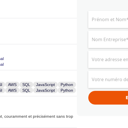
s
nal
nal
SI
AWS
SQL
JavaScript
Python
SI
AWS
SQL
JavaScript
Python
t, couramment et précisément sans trop