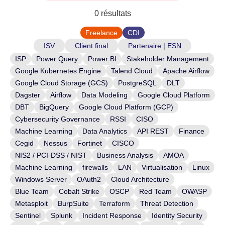
0
résultats
Freelance
CDI
ISV
Client final
Partenaire | ESN
ISP
Power Query
Power BI
Stakeholder Management
Google Kubernetes Engine
Talend Cloud
Apache Airflow
Google Cloud Storage (GCS)
PostgreSQL
DLT
Dagster
Airflow
Data Modeling
Google Cloud Platform
DBT
BigQuery
Google Cloud Platform (GCP)
Cybersecurity Governance
RSSI
CISO
Machine Learning
Data Analytics
API REST
Finance
Cegid
Nessus
Fortinet
CISCO
NIS2 / PCI-DSS / NIST
Business Analysis
AMOA
Machine Learning
firewalls
LAN
Virtualisation
Linux
Windows Server
OAuth2
Cloud Architecture
Blue Team
Cobalt Strike
OSCP
Red Team
OWASP
Metasploit
BurpSuite
Terraform
Threat Detection
Sentinel
Splunk
Incident Response
Identity Security