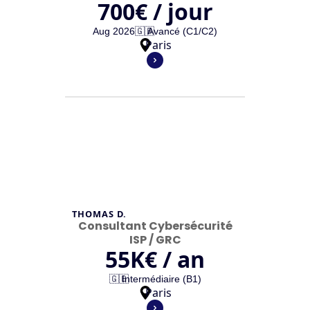
700
€ / jour
Aug 2026
🇬🇧
Avancé (C1/C2)
Paris
THOMAS D.
Consultant Cybersécurité
ISP / GRC
55
K€ / an
🇬🇧
Intermédiaire (B1)
Paris