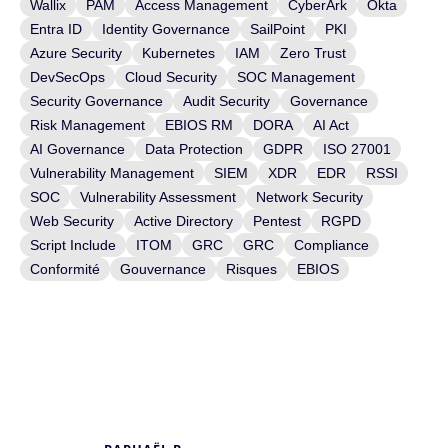
Wallix
PAM
Access Management
CyberArk
Okta
Entra ID
Identity Governance
SailPoint
PKI
Azure Security
Kubernetes
IAM
Zero Trust
DevSecOps
Cloud Security
SOC Management
Security Governance
Audit Security
Governance
Risk Management
EBIOS RM
DORA
AI Act
AI Governance
Data Protection
GDPR
ISO 27001
Vulnerability Management
SIEM
XDR
EDR
RSSI
SOC
Vulnerability Assessment
Network Security
Web Security
Active Directory
Pentest
RGPD
Script Include
ITOM
GRC
GRC
Compliance
Conformité
Gouvernance
Risques
EBIOS