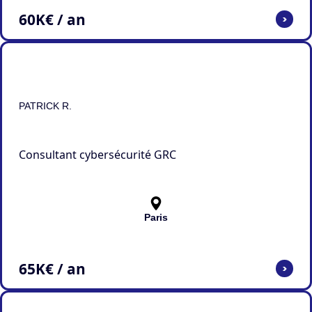
60
K€ / an
>
PATRICK R.
Consultant cybersécurité GRC
Paris
65
K€ / an
>