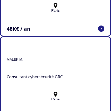
Paris
48
K€ / an
>
MALEK M.
Consultant cybersécurité GRC
Paris