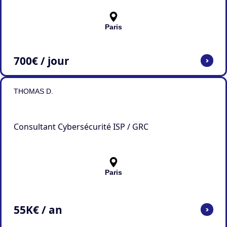
Paris
700
€ / jour
>
THOMAS D.
Consultant Cybersécurité ISP / GRC
Paris
55
K€ / an
>