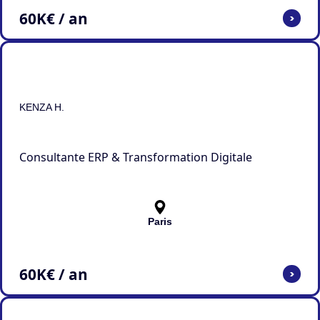
60
K€ / an
>
KENZA H.
Consultante ERP & Transformation Digitale
Paris
60
K€ / an
>