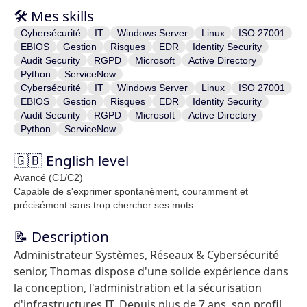
🛠️ Mes skills
Cybersécurité
IT
Windows Server
Linux
ISO 27001
EBIOS
Gestion
Risques
EDR
Identity Security
Audit Security
RGPD
Microsoft
Active Directory
Python
ServiceNow
Cybersécurité
IT
Windows Server
Linux
ISO 27001
EBIOS
Gestion
Risques
EDR
Identity Security
Audit Security
RGPD
Microsoft
Active Directory
Python
ServiceNow
🇬🇧 English level
Avancé (C1/C2)
Capable de s'exprimer spontanément, couramment et
précisément sans trop chercher ses mots.
📝 Description
Administrateur Systèmes, Réseaux & Cybersécurité
senior, Thomas dispose d'une solide expérience dans
la conception, l'administration et la sécurisation
d'infrastructures IT. Depuis plus de 7 ans, son profil