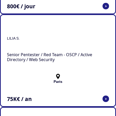
800
€ / jour
>
LILIA S.
Senior Pentester / Red Team - OSCP / Active
Directory / Web Security
Paris
75
K€ / an
>