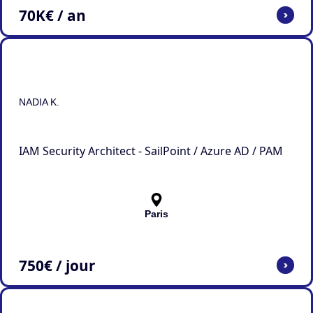
70
K€ / an
>
NADIA K.
IAM Security Architect - SailPoint / Azure AD / PAM
Paris
750
€ / jour
>