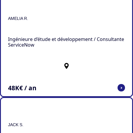
AMELIA R.
Ingénieure d’étude et développement / Consultante
ServiceNow
48
K€ / an
>
JACK S.