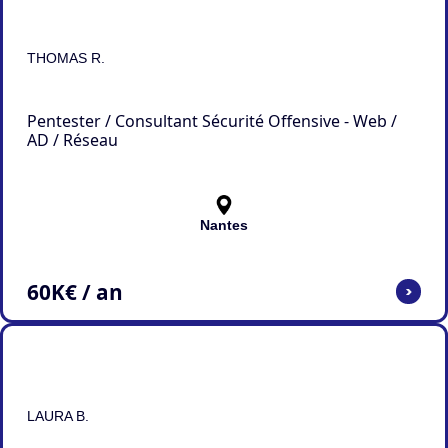
THOMAS R.
Pentester / Consultant Sécurité Offensive - Web /
AD / Réseau
Nantes
60
K€ / an
>
LAURA B.