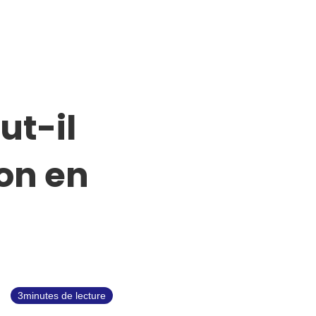
ut-il
ion en
3
minutes de lecture