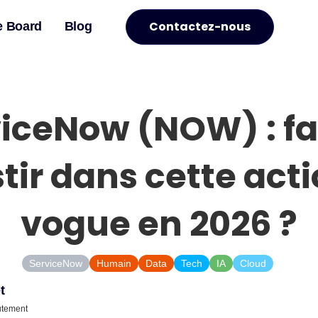
Contactez-nous
e Board
Blog
iceNow (NOW) : fa
tir dans cette act
vogue en 2026 ?
ServiceNow
Humain
Data
Tech
IA
Cloud
IT
t
utement