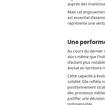
auprès des investiss
Mais cet engouement e
est essentiel d’exam
représente une vérit
Une performa
Au cours du dernier 
alors même que l’ind
d’autant plus notable
évolué en territoire n
Cette capacité à évo
solidité. Elle reflèt
positionnement straté
des processus métiers
justifier une décisio
indispensable.