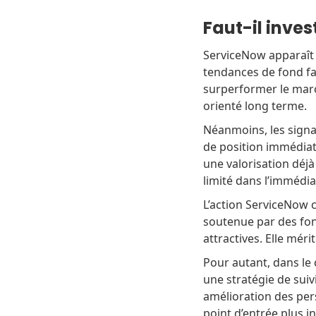
Faut-il inve
ServiceNow apparaît 
tendances de fond fa
surperformer le marc
orienté long terme.
Néanmoins, les signau
de position immédiate
une valorisation déjà
limité dans l’immédia
L’action ServiceNow 
soutenue par des fon
attractives. Elle méri
Pour autant, dans le
une stratégie de sui
amélioration des per
point d’entrée plus i