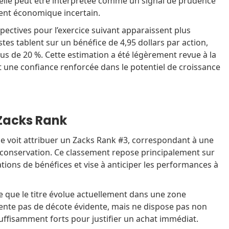
, elle peut être interprétée comme un signal de prudence
nt économique incertain.
pectives pour l’exercice suivant apparaissent plus
stes tablent sur un bénéfice de 4,95 dollars par action,
us de 20 %. Cette estimation a été légèrement revue à la
t une confiance renforcée dans le potentiel de croissance
 Zacks Rank
se voit attribuer un Zacks Rank #3, correspondant à une
onservation. Ce classement repose principalement sur
ations de bénéfices et vise à anticiper les performances à
e que le titre évolue actuellement dans une zone
ésente pas de décote évidente, mais ne dispose pas non
uffisamment forts pour justifier un achat immédiat.